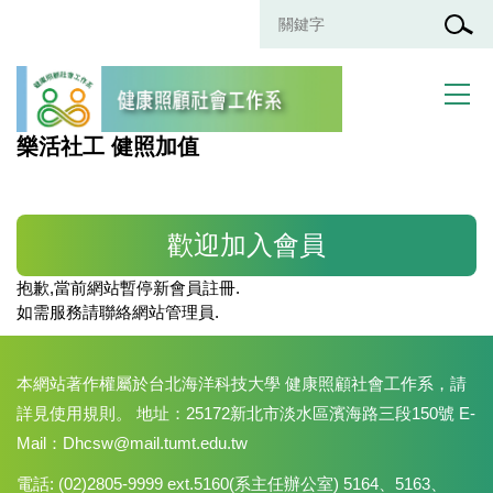
跳
到
主
要
內
容
樂活社工 健照加值
區
歡迎加入會員
抱歉,當前網站暫停新會員註冊.
如需服務請聯絡網站管理員.
本網站著作權屬於台北海洋科技大學 健康照顧社會工作系，請
詳見使用規則。 地址：25172新北市淡水區濱海路三段150號 E-
Mail：Dhcsw@mail.tumt.edu.tw
電話: (02)2805-9999 ext.5160(系主任辦公室) 5164、5163、