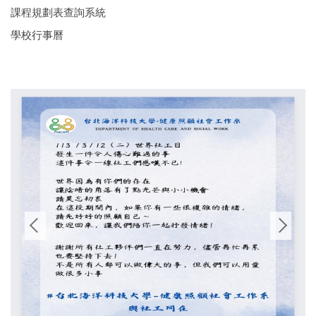
設備資源
課程規劃表查詢系統
社會工作實習
學校行事曆
畢業門檻
產學合作
活動花絮
資源連結