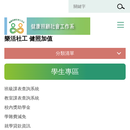
跳
到
主
要
內
容
樂活社工 健照加值
區
分類清單
分類清單
學生專區
班級課表查詢系統
最新消息
系所介紹
教室課表查詢系統
課程與職涯進路
校內獎助學金
師資人員
學雜費減免
課程資訊
就學貸款資訊