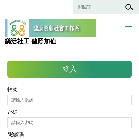
跳
到
主
要
內
容
樂活社工 健照加值
區
登入
帳號
密碼
*
驗證碼